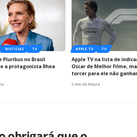
NOTÍCIAS
TV
APPLE TV
TV
 Pluribus no Brasil
Apple TV na lista de indic
e a protagonista Rhea
Oscar de Melhor Filme, m
torcer para ele não ganha
ura
5 min de leitura
o obrigará que o