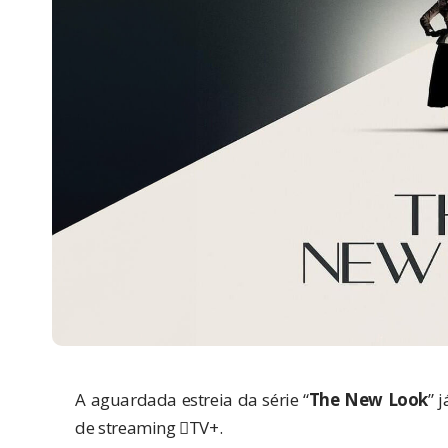
A aguardada estreia da série “
The New Look
” 
de streaming TV+.