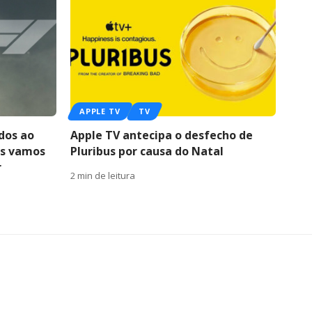
APPLE TV
TV
ados ao
Apple TV antecipa o desfecho de
as vamos
Pluribus por causa do Natal
r
2 min de leitura