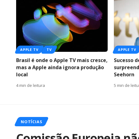
APPLE TV
TV
APPLE TV
Brasil é onde o Apple TV mais cresce,
Sucesso de
mas a Apple ainda ignora produção
surpreend
local
Seehorn
4 min de leitura
5 min de leit
NOTÍCIAS
Comissão Europeia nã