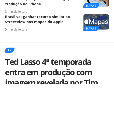
tradução no iPhone
MAPAS
3 min de leitura
Brasil vai ganhar recurso similar ao
StreetView nos mapas da Apple
MAPAS
5 min de leitura
TV
Ted Lasso 4ª temporada
entra em produção com
imagem revelada por Tim
Cook
Nova fase da série começa nos EUA (e não em
Londres) e pode marcar um novo capítulo para o