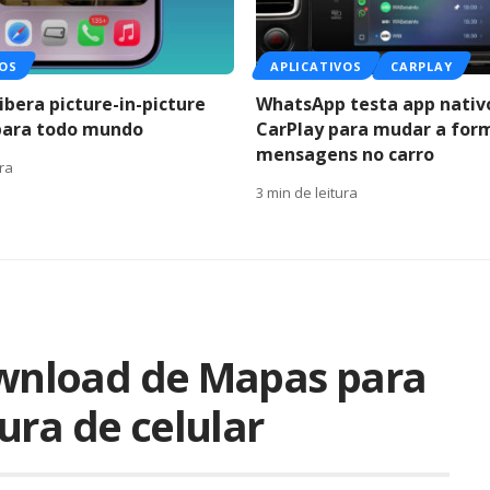
VOS
APLICATIVOS
CARPLAY
ibera picture-in-picture
WhatsApp testa app nativ
para todo mundo
CarPlay para mudar a for
mensagens no carro
ura
3 min de leitura
download de Mapas para
ura de celular