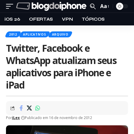
Aa
iOS 26
OFERTAS
VPN
TÓPICOS
2012
APLICATIVOS
ARQUIVO
Twitter, Facebook e
WhatsApp atualizam seus
aplicativos para iPhone e
iPad
Por
iLex
Publicado em 16 de novembro de 2012