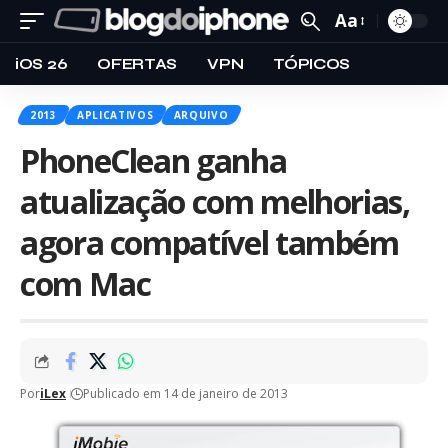
Aa
iOS 26
OFERTAS
VPN
TÓPICOS
2013
APLICATIVOS
ARQUIVO
PhoneClean ganha
atualização com melhorias,
agora compatível também
com Mac
Por
iLex
Publicado em 14 de janeiro de 2013