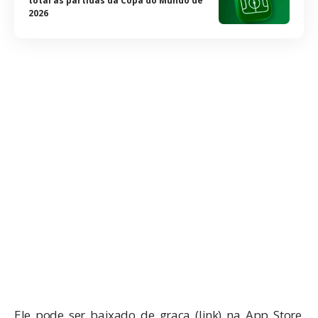
total às partidas da Copa do Mundo de
2026
Ele pode ser baixado de graça (
link
) na App Store,