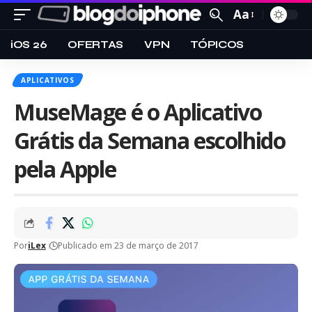
Aa
iOS 26
OFERTAS
VPN
TÓPICOS
APLICATIVOS
MuseMage é o Aplicativo
Grátis da Semana escolhido
pela Apple
Por
iLex
Publicado em 23 de março de 2017