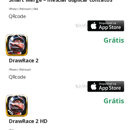
iPhone | iPod touch | iPad
QRcode
$0,99
Grátis
DrawRace 2
iPhone | iPod touch
QRcode
$2,99
Grátis
DrawRace 2 HD