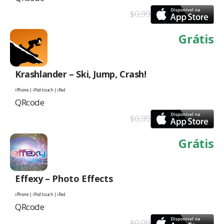
$0,99
Grátis
Krashlander – Ski, Jump, Crash!
iPhone | iPod touch | iPad
QRcode
$0,99
Grátis
Effexy – Photo Effects
iPhone | iPod touch | iPad
QRcode
$0,99