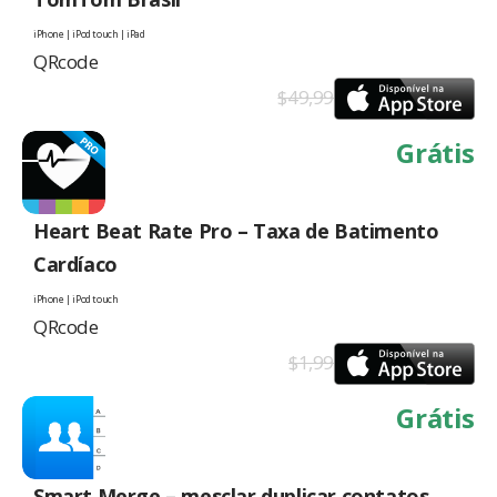
iPhone | iPod touch | iPad
QRcode
$49,99
Grátis
Heart Beat Rate Pro – Taxa de Batimento
Cardíaco
iPhone | iPod touch
QRcode
$1,99
Grátis
Smart Merge – mesclar duplicar contatos