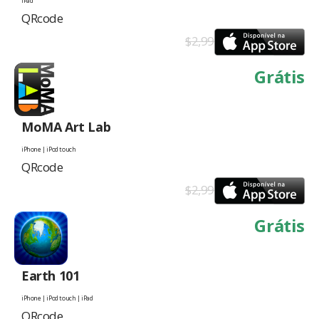
iPad
QRcode
$2,99
Grátis
MoMA Art Lab
iPhone | iPod touch
QRcode
$2,99
Grátis
Earth 101
iPhone | iPod touch | iPad
QRcode