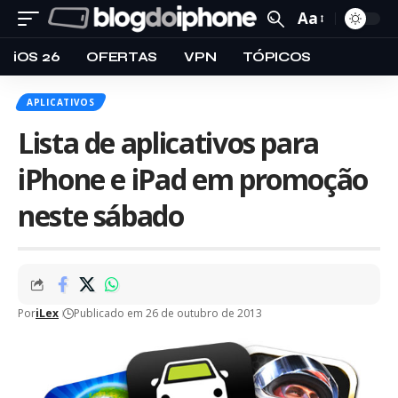
Aa
iOS 26
OFERTAS
VPN
TÓPICOS
APLICATIVOS
Lista de aplicativos para
iPhone e iPad em promoção
neste sábado
Por
iLex
Publicado em 26 de outubro de 2013