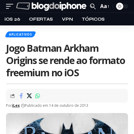
Aa
iOS 26
OFERTAS
VPN
TÓPICOS
APLICATIVOS
Jogo Batman Arkham
Origins se rende ao formato
freemium no iOS
Por
iLex
Publicado em 14 de outubro de 2013