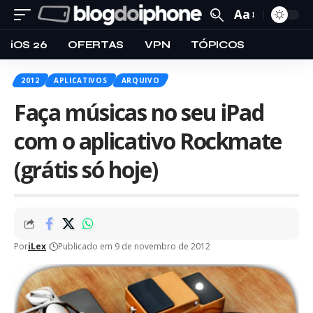
Aa
iOS 26
OFERTAS
VPN
TÓPICOS
2012
APLICATIVOS
ARQUIVO
Faça músicas no seu iPad
com o aplicativo Rockmate
(grátis só hoje)
Por
iLex
Publicado em 9 de novembro de 2012