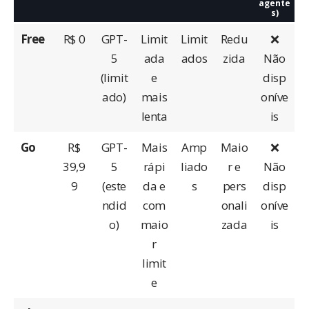
agente
s)
Free
R$ 0
GPT-
Limit
Limit
Redu
❌
5
ada
ados
zida
Não
(limit
e
disp
ado)
mais
oníve
lenta
is
Go
R$
GPT-
Mais
Amp
Maio
❌
39,9
5
rápi
liado
r e
Não
9
(este
da e
s
pers
disp
ndid
com
onali
oníve
o)
maio
zada
is
r
limit
e