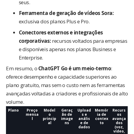
seus.
Ferramenta de geração de vídeos Sora:
exclusiva dos planos Plus e Pro.
Conectores externos e integrações
corporativas:
recursos voltados para empresas
e disponíveis apenas nos planos Business e
Enterprise.
Em resumo, o
ChatGPT Go é um meio-termo
:
oferece desempenho e capacidade superiores ao
plano gratuito, mas sem o custo nem as ferramentas
avançadas voltadas a criadores e profissionais de alto
volume.
Plano
Preço
Model
Geraç
Upload
Memór
Recurs
mensa
o
ão de
s e
ia de
os
l
princip
image
anális
contex
avança
al
ns
e de
to
dos
dados
(voz,
vídeo,