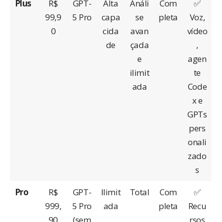
Plus
R$
GPT-
Alta
Análi
Com
✅
99,9
5 Pro
capa
se
pleta
Voz,
0
cida
avan
vídeo
de
çada
,
e
agen
ilimit
te
ada
Code
x e
GPTs
pers
onali
zado
s
Pro
R$
GPT-
Ilimit
Total
Com
✅
999,
5 Pro
ada
pleta
Recu
90
(sem
rsos