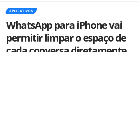
APLICATIVOS
WhatsApp para iPhone vai
permitir limpar o espaço de
cada conversa diretamente
do chat
Nova função facilita apagar fotos e vídeos pesados
sem precisar sair da conversa
Por
iLex
Publicado em 28 de outubro de 2025