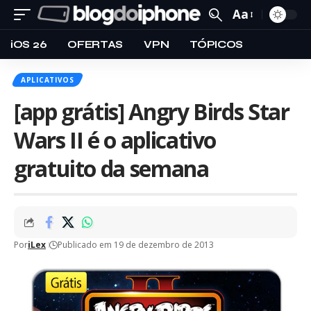
Aa
iOS 26
OFERTAS
VPN
TÓPICOS
APLICATIVOS
[app grátis] Angry Birds Star
Wars II é o aplicativo
gratuito da semana
Por
iLex
Publicado em 19 de dezembro de 2013