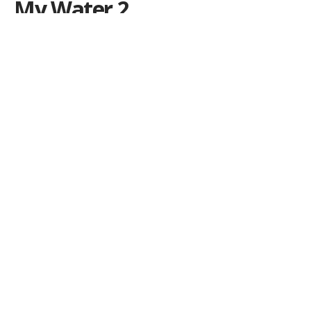
My Water 2
Por
iLex
Publicado em 19 de dezembro de 2013