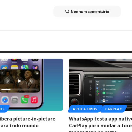
Nenhum comentário
VOS
APLICATIVOS
CARPLAY
ibera picture-in-picture
WhatsApp testa app nativ
para todo mundo
CarPlay para mudar a for