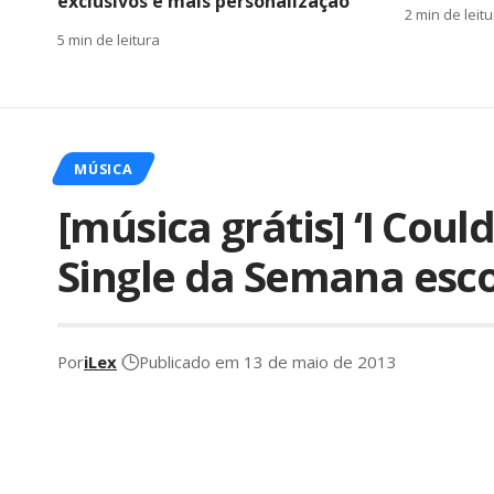
exclusivos e mais personalização
2 min de leit
5 min de leitura
MÚSICA
[música grátis] ‘I Could
Single da Semana esco
Por
iLex
Publicado em 13 de maio de 2013