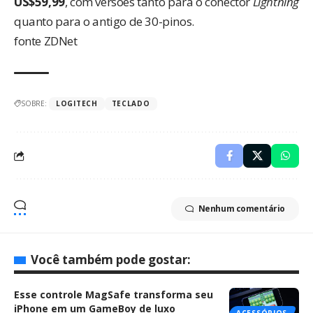
US$59,99
, com versões tanto para o conector
Lightning
quanto para o antigo de 30-pinos.
fonte
ZDNet
SOBRE:
LOGITECH
TECLADO
Nenhum comentário
Você também pode gostar:
Esse controle MagSafe transforma seu
iPhone em um GameBoy de luxo
ACESSÓRIOS