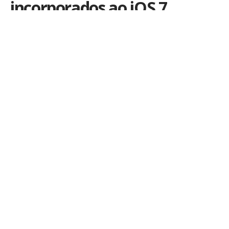
incorporados ao iOS 7
Por
iLex
Publicado em 22 de maio de 2013