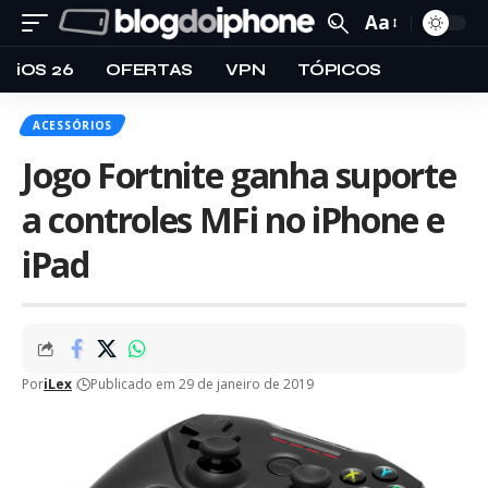
Aa
iOS 26
OFERTAS
VPN
TÓPICOS
ACESSÓRIOS
Jogo Fortnite ganha suporte
a controles MFi no iPhone e
iPad
Por
iLex
Publicado em 29 de janeiro de 2019