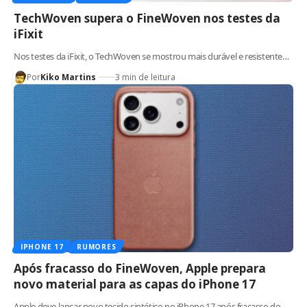
TechWoven supera o FineWoven nos testes da
iFixit
Nos testes da iFixit, o TechWoven se mostrou mais durável e resistente…
Por
Kiko Martins
3 min de leitura
IPHONE 17
RUMORES
Após fracasso do FineWoven, Apple prepara
novo material para as capas do iPhone 17
Apple deve lançar novo tecido sintético no iPhone 17 após fracasso do…