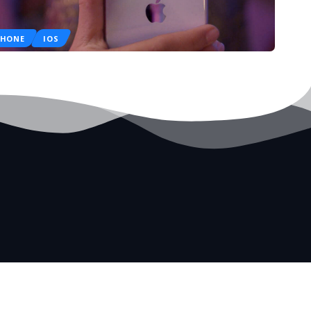
PHONE
IOS