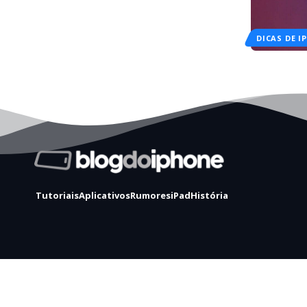
DICAS DE I
Tutoriais
Aplicativos
Rumores
iPad
História