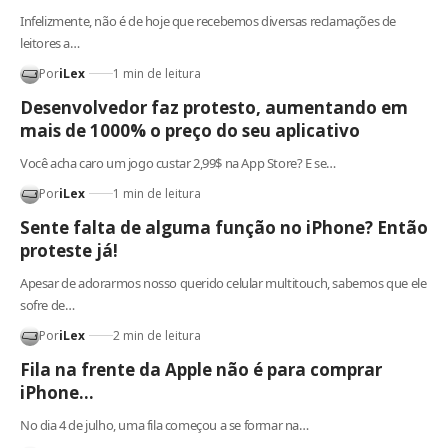
Infelizmente, não é de hoje que recebemos diversas reclamações de
leitores a…
Por
iLex
1 min de leitura
Desenvolvedor faz protesto, aumentando em
mais de 1000% o preço do seu aplicativo
Você acha caro um jogo custar 2,99$ na App Store? E se…
Por
iLex
1 min de leitura
Sente falta de alguma função no iPhone? Então
proteste já!
Apesar de adorarmos nosso querido celular multitouch, sabemos que ele
sofre de…
Por
iLex
2 min de leitura
Fila na frente da Apple não é para comprar
iPhone…
No dia 4 de julho, uma fila começou a se formar na…