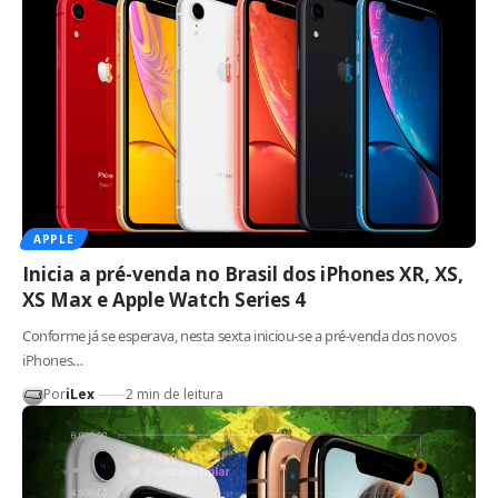
APPLE
Inicia a pré-venda no Brasil dos iPhones XR, XS,
XS Max e Apple Watch Series 4
Conforme já se esperava, nesta sexta iniciou-se a pré-venda dos novos
iPhones…
Por
iLex
2 min de leitura