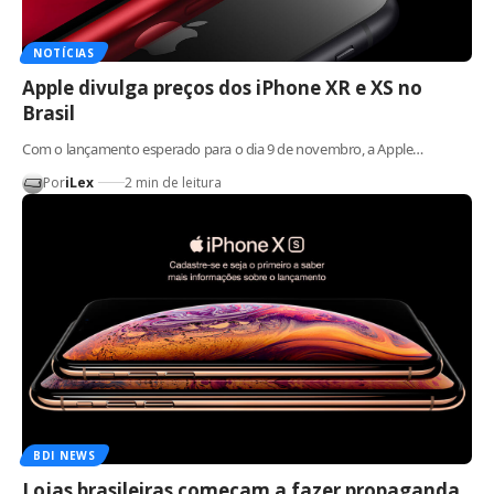
NOTÍCIAS
Apple divulga preços dos iPhone XR e XS no
Brasil
Com o lançamento esperado para o dia 9 de novembro, a Apple…
Por
iLex
2 min de leitura
BDI NEWS
Lojas brasileiras começam a fazer propaganda