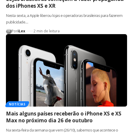
dos iPhones XS e XR
Nesta sexta, a Apple liberou lojas e operadoras brasileiras para fazerem
publicidade…
Por
iLex
2 min de leitura
NOTÍCIAS
Mais alguns países receberão o iPhone XS e XS
Max no próximo dia 26 de outubro
Na sexta-feira da semana que vem (26/10), sabemos que acontece o