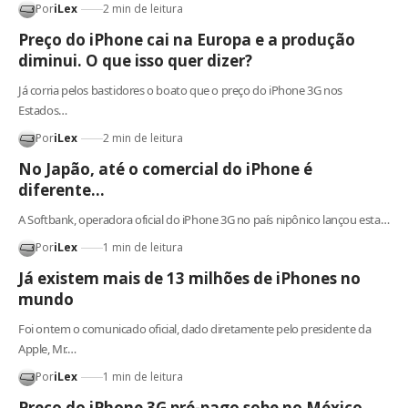
Por
iLex
2 min de leitura
Preço do iPhone cai na Europa e a produção
diminui. O que isso quer dizer?
Já corria pelos bastidores o boato que o preço do iPhone 3G nos
Estados…
Por
iLex
2 min de leitura
No Japão, até o comercial do iPhone é
diferente…
A Softbank, operadora oficial do iPhone 3G no país nipônico lançou esta…
Por
iLex
1 min de leitura
Já existem mais de 13 milhões de iPhones no
mundo
Foi ontem o comunicado oficial, dado diretamente pelo presidente da
Apple, Mr.…
Por
iLex
1 min de leitura
Preço do iPhone 3G pré-pago sobe no México