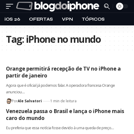
iOS 26
OFERTAS
VPN
TÓPICOS
Tag:
iPhone no mundo
Orange permitirá recepção de TV no iPhone a
partir de janeiro
Agora que é oficial já podemos falar. A operadora francesa Orange
anunciou…
Por
Ale Salvatori
1 min de leitura
Venezuela passa o Brasil e lança o iPhone mais
caro do mundo
Eu preferia que essa notícia fosse devido à uma queda de preço…