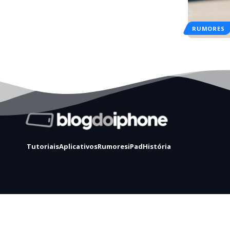
RUMORES
Tutoriais
Aplicativos
Rumores
iPad
História