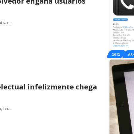
olvedor engana usuários
ativos…
2012
AR
electual infelizmente chega
a, há…