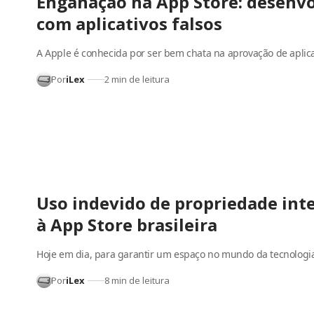
Enganação na App Store: desenv
com aplicativos falsos
A Apple é conhecida por ser bem chata na aprovação de aplic
Por
iLex
2 min de leitura
Uso indevido de propriedade int
à App Store brasileira
Hoje em dia, para garantir um espaço no mundo da tecnologi
Por
iLex
8 min de leitura