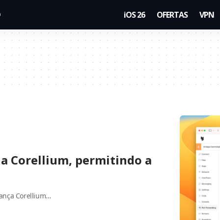
iOS 26
OFERTAS
VPN
 a Corellium, permitindo a
rança Corellium…