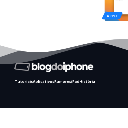
APPLE
Tutoriais
Aplicativos
Rumores
iPad
História