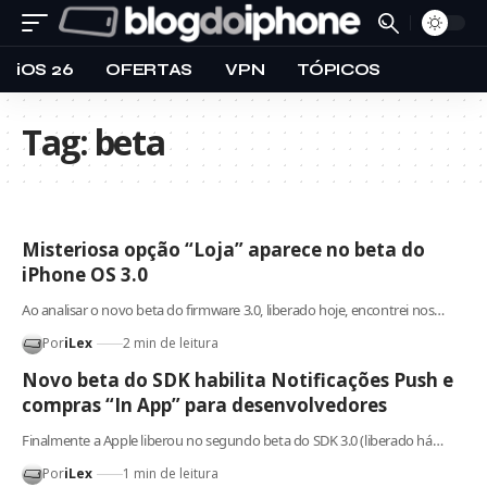
iOS 26
OFERTAS
VPN
TÓPICOS
Tag:
beta
Misteriosa opção “Loja” aparece no beta do
iPhone OS 3.0
Ao analisar o novo beta do firmware 3.0, liberado hoje, encontrei nos…
Por
iLex
2 min de leitura
Novo beta do SDK habilita Notificações Push e
compras “In App” para desenvolvedores
Finalmente a Apple liberou no segundo beta do SDK 3.0 (liberado há…
Por
iLex
1 min de leitura