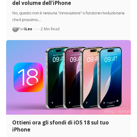
del volume dell’iPhone
No, questo non è nessuna "innovazione" o funzione rivoluzionaria
che il prossimo…
Por
iLex
2 Min Read
Ottieni ora gli sfondi di iOS 18 sul tuo
iPhone