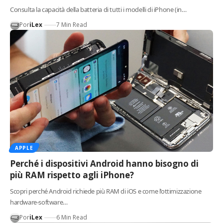
Consulta la capacità della batteria di tutti i modelli di iPhone (in…
Por
iLex
7 Min Read
APPLE
Perché i dispositivi Android hanno bisogno di
più RAM rispetto agli iPhone?
Scopri perché Android richiede più RAM di iOS e come l’ottimizzazione
hardware-software…
Por
iLex
6 Min Read