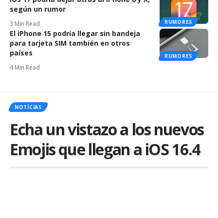
según un rumor
RUMORES
3 Min Read
El iPhone 15 podría llegar sin bandeja
para tarjeta SIM también en otros
países
RUMORES
4 Min Read
NOTÍCIAS
Echa un vistazo a los nuevos
Emojis que llegan a iOS 16.4
Por
iLex
Publicado em 16 de February de 2023