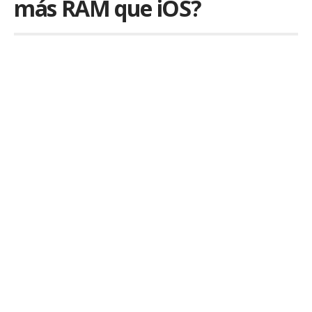
más RAM que iOS?
Por
iLex
Publicado em 28 de April de 2025
Seguramente habrás notado que muchos teléfonos
Android
salen al mercado presumiendo de tener una