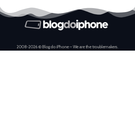
2008-2026 © Blog do iPhone – We are the troublemakers.