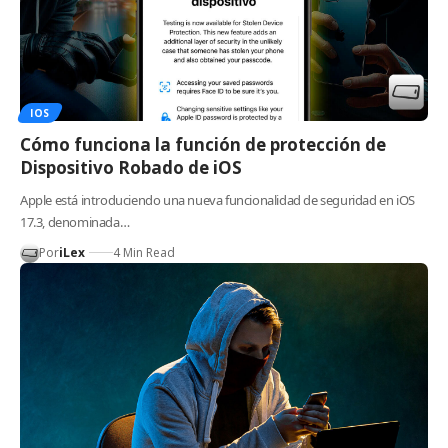
IOS
Cómo funciona la función de protección de
Dispositivo Robado de iOS
Apple está introduciendo una nueva funcionalidad de seguridad en iOS
17.3, denominada…
Por
iLex
4 Min Read