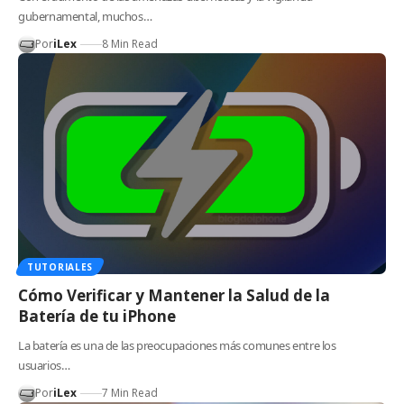
gubernamental, muchos…
Por
iLex
8 Min Read
TUTORIALES
Cómo Verificar y Mantener la Salud de la
Batería de tu iPhone
La batería es una de las preocupaciones más comunes entre los
usuarios…
Por
iLex
7 Min Read