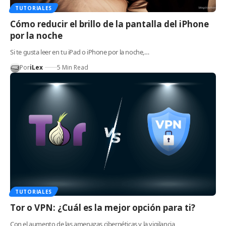
TUTORIALES
Cómo reducir el brillo de la pantalla del iPhone
por la noche
Si te gusta leer en tu iPad o iPhone por la noche,…
Por
iLex
5 Min Read
TUTORIALES
Tor o VPN: ¿Cuál es la mejor opción para ti?
Con el aumento de las amenazas cibernéticas y la vigilancia