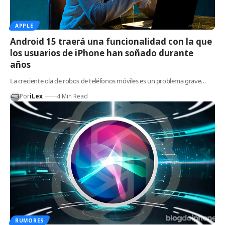
APPLE
Android 15 traerá una funcionalidad con la que
los usuarios de iPhone han soñado durante
años
La creciente ola de robos de teléfonos móviles es un problema grave…
Por
iLex
4 Min Read
RUMORES